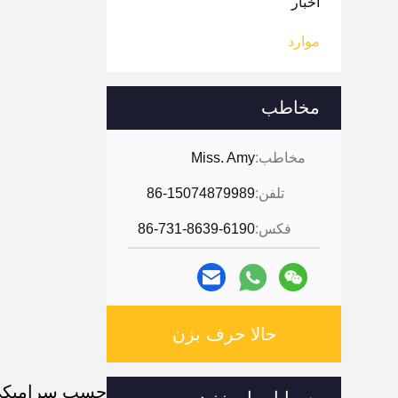
اخبار
موارد
مخاطب
مخاطب:
Miss. Amy
تلفن:
86-15074879989
فکس:
86-731-8639-6190
حالا حرف بزن
چسب سرامیکی م