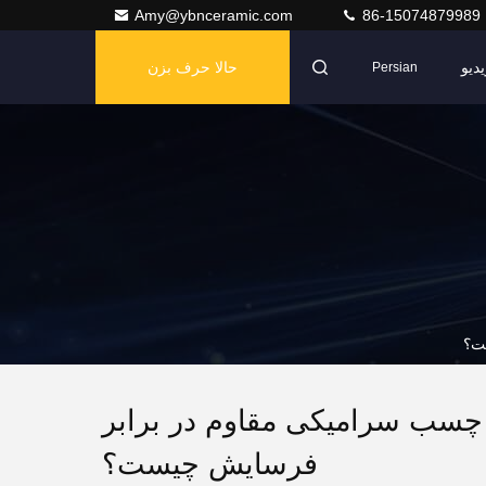
Amy@ybnceramic.com
86-15074879989
دیو
حالا حرف بزن
Persian
ست؟
 چسب سرامیکی مقاوم در برابر
فرسایش چیست؟