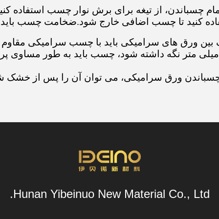
مام چسباندن، از تیغه برای برش نوار چسب استفاده ک
کنید تا چسب اضافی خارج شود.ضخامت چسب باید در محدوده 0 باش
ین ورق های سرامیکی باید با چسب سرامیکی مقاوم د
اید در حدود 1 میلی متر نگه داشته شود، چسب باید به طور مس
ندن ورق سرامیکی، می توان آن را پس از خشک شدن 24 تا 48 ساعت به کار
Hunan Yibeinuo New Material Co., Ltd.