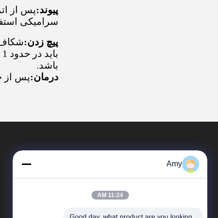
پيوند:
پس از ات
سرامیکی استفاده 
پیچ زدن:
شکاف ب
ب
باشد.
درمان:
پس از چسبا
Amy
11:24 AM
Good day, what product are you looking 