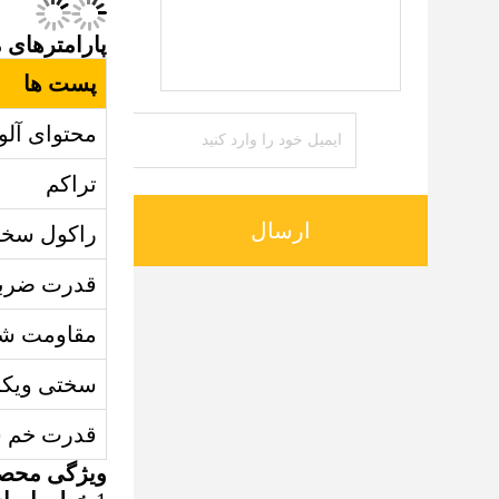
پارامترهای
پست ها
محتوای آلو
تراکم
ارسال
راکول سخ
قدرت ضرب
مقاومت ش
سختی ویکر
قدرت خم 
ویژگی محص