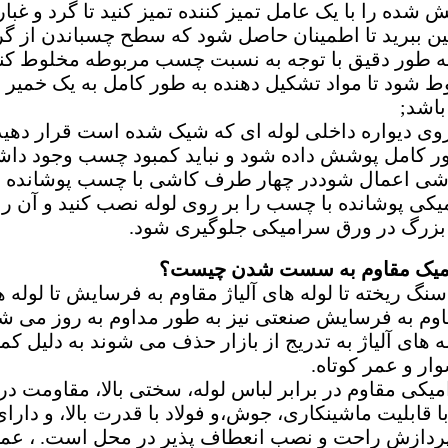
شده را با یک عامل تمیز کننده تمیز کنید تا گرد و غبا
ین ببرید تا اطمینان حاصل شود که سطح چسباندن از گر
 طور دقیق با توجه به نسبت چسب مربوطه مخلوط کنی
وط شود تا مواد تشکیل دهنده به طور کامل به یک خمیر
باشد;
ی دیواره داخلی لوله ای که شیک شده است قرار دهید.
طور کامل پوشش داده شود و نباید کمبود چسب وجود د
شی اعمال شوددر چهار طرف کاشی با چسب پوشانده ش
ی پوشانده با چسب را بر روی لوله نصب کنید و آن را ب
زرگ در ورق سرامیکی جلوگیری شود.
اميک مقاوم به سست شدن چيست؟
 سنگ ریخته تا لوله های آلیاژ مقاوم به فرسایش تا لول
اوم به فرسایش صنعتی نیز به طور مداوم به روز می ش
ه های آلیاژ به تدریج از بازار حذف می شوند به دلیل ک
ار و عمر کوتاه.
ی مقاوم در برابر لباس لوله، سختی بالا، مقاومت در 
 قابلیت ماشینکاری، جوش،و فولاد با قدرت بالا، و دارا
دازش راحت و نصب انعطاف پذیر در محل است. ، عمر ل