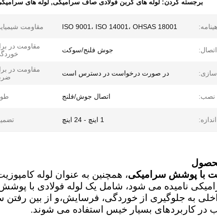
برجسته کردن:
لوله های کربن فولادی صاف سرامیکی
,
لوله های سرامیکی
ینامه:
ISO 9001، ISO 14001، OHSAS 18001
مقاومت شیمیای
مقاومت در برا
اتصال:
جوش فلنج/سوکت
خوردگی
مقاومت در برا
ازی:
در صورت درخواست در دسترس است
ضربه
نصب:
اتصال جوش/فلنج
طول
اندازه:
1 اینچ - 24 اینچ
تضمین
حصول
 با پوشش سرامیکی
، همچنین به عنوان لوله کامپوزیت
امیکی نامیده می شود، شامل یک لوله فولادی با پوش
لی به جلوگیری از خوردگی، فرسایش،و از بین رفتن 
ب در کاربردهای بسیار خیس استفاده می شوند.