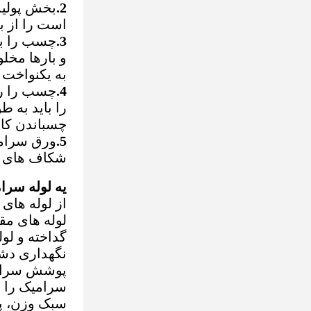
2.
بخش پولیش 
است را از ب
3.
چسب را به
و بارها مخل
به یکنواخت 
4.
چسب را رو
را باید به 
چسباندن کا
5.
ورق سرامیک
شکاف های ب
يه لوله سر
از لوله های
لوله های مق
گداخته و لول
نگهداری دشو
پوشش سرامیک
سرامیک را با
سبک وزن، پر