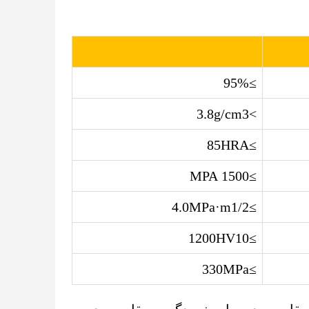
≥95%
>3.8g/cm3
≥85HRA
≥1500 MPA
≥4.0MPa·m1/2
≥1200HV10
≥330MPa