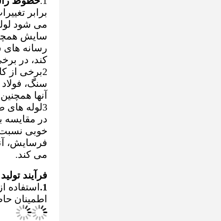
1.
خطوط راس
برابر تغییرا
می شود لوله
سایش همچنین
رسانه های 
کند، در برخ
2برخی از ک
سنگ، فولاد و
آنها همچنین
3لوله های 
در مقایسه ب
خوبی نسبت ب
فرسایش، آنه
می کند.
فرآیند تولی
1.
استفاده ا
اطمینان حاص