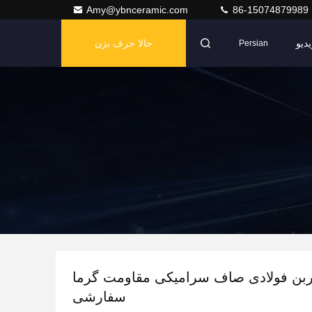
Amy@ybnceramic.com
86-15074879989
دیو
حالا حرف بزن
Persian
ربن فولادی صاف سرامیکی مقاومت گرما
سفارشی