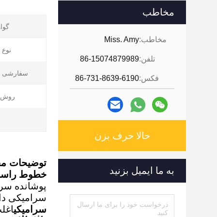
مخاطب
گواه
مخاطب:
Miss. Amy
نوع 
تلفن:
86-15074879989
سفارشی س
فکس:
86-731-8639-6190
روش 
حالا حرف بزن
توضیحات م
به ما ایمیل بزنید
خطوط راست
پوشانده سر
سرامیکی داخ
سراميکي
اغل