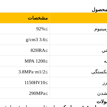
 محصول
مشخصات
مینیوم
≥92%
≥3.6 g/cm3
تي
≥82HRA
ه
≥1200 MPA
کستگی
≥3.8MPa·m1/2
ز
≥1150HV10
شدن
≥290MPa
ولات