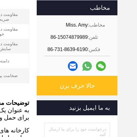
مخاطب
مقاومت در 
ضربه 
مخاطب:
Miss. Amy
مقاومت در 
خو
تلفن:
86-15074879989
مقاومت در 
سایش 
فکس:
86-731-8639-6190
دامنه
ضخامت پ
حالا حرف بزن
توضیحات م
به ما ایمیل بزنید
به عنوان یک
برای حمل و 
کارخانه های