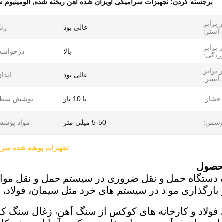
برجسته کردن:
تجهیزات سرامیکی آویزان شده آهن ریخته شده
,
آلومینیوم سر
برابر
عالی بود
رن
آستر:
برابر
بالا
درخواست
ردگی:
برابر
عالی بود
انداز
آستر:
 فشار:
تا 10 بار
پوشش سطح
وشش:
5-50 میلی متر
مواد پوشش
تجهیزات پوشه شده سرامیک
حصول
 دستگاه حمل و نقل ضروری در سیستم حمل و نقل مواد
بارگذاری مواد در سیستم های خرد مثل سیمان، فولاد، 
 فولاد و کارخانه های کوکس از سنگ آهن، زغال سنگ ک