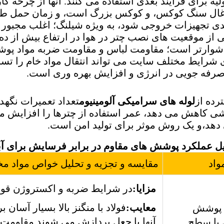
ال سنگ کوکس، و کوکس بزرگ است، و زمان حمل طول
تجهیزات خروجی شود، به ویژه شیلنگ؛ اغلب مجبور ب
از موقعیت های نصب چتر در هوا در ارتفاع بیش از ده مت
شوارتر است؛ مقاومت لباس و مقاومت ضربه مواد پ
شرایط مختلف سایت می تواند انتقال مواد خام را تسریع ک
 صرفه جویی در انرژی و افزایش بهره وری است.
رده از
لوله های سرامیکی آلومینیوم
تعداد تعمیرات نگهد
 کاهش می دهد، عمر استفاده از چترها را افزایش می
هد،و یک روش موثر برای تولید امن است.
یل عملکرد پوشش های مقاوم در برابر فرسایش برای 
واد
مقایسه و تجزیه و تحلیل خواص مواد 
مزایا:
در شرایط ضربه و اکستروژن قو
معایب:
فولاد با منگنز بالا بسیار آس
پوشش
آنها با جعل پردازش می شوند.مقاومت
 با سطح