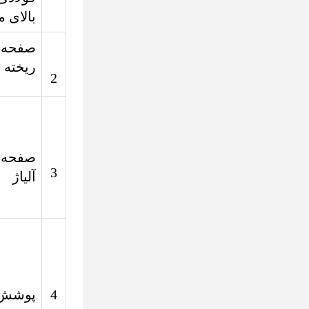
بالای م
صفحه 
ریخته ب
2
صفحه 
3
آلیاژ
4
پوشش