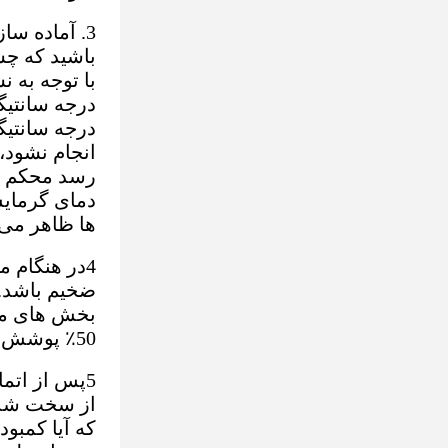
3. آماده 
باشید که چس
درجه سانتیگ
رسد محکم شد
ها ظاهر می 
ضخیم باشد.
بخش های مت
50٪ پوشش می دهد.
5پس از اتم
که آیا کمبو