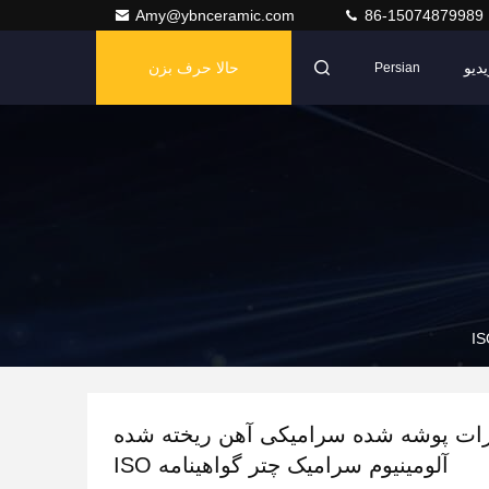
Amy@ybnceramic.com
86-15074879989
دیو
حالا حرف بزن
Persian
زات پوشه شده سرامیکی آهن ریخته شده
آلومینیوم سرامیک چتر گواهینامه ISO