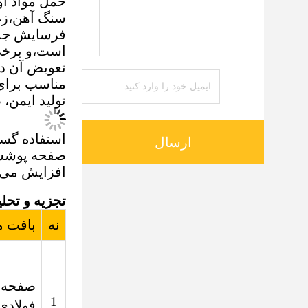
سنگ آهن،زغ
فرسایش جدی 
است،و برخی 
تعویض آن د
مناسب برای 
تولید ایمن،
استفاده گست
ارسال
صفحه پوششی
افزایش می د
تجزیه و تحل
نه
بافت م
صفحه 
1
فولادی