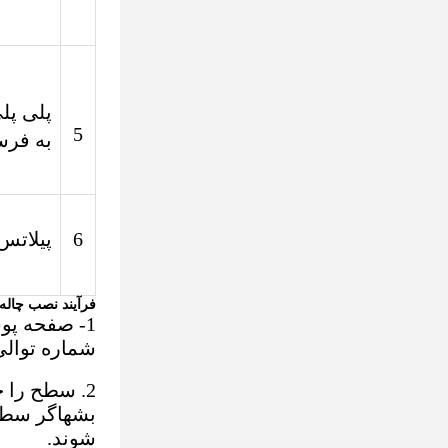
پلی پلی
5
به فر
6
پیلاتس
فرآیند نصب چاله
1- صفحه پو
شماره توالی
2. سطح را خرد کنید تا برای حذف زنگ و روغن متصل شود. اگر روغن زیادی وجود داشته باشد،
بشه
اگر سطح
شوند.