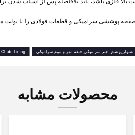
بالا فلزی باشد، باید بلافاصله پس از آسیاب شدن بر
 شلوار,پوشش چتر سرامیکی,حلقه مهر و موم سرامیکی
 Chute Lining
محصولات مشابه