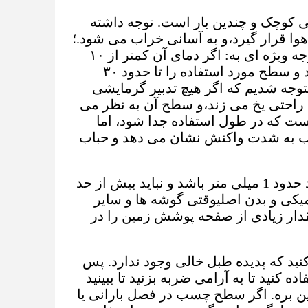
کوچک و چندین بار است. توجه داشته
ا قرار گیرد،و به آسانی خراب می شود.؛
با توجه به نسبت جرم 2:1، چسب را به طور مساوی مخلوط کنید؛ توجه ویژه ای به: اگر دمای آن کمتر از ۱۰
درجه سانتیگراد باشد، روش گرم کردن و سفت کردن را انتخاب کنید و سطح مورد استفاده را تا حدود ۳۰
توجه شدیم که اگر هیچ تدبیر گرمایشی
 دمای پایین تر از 0 °C باشد، چسب به راحتی یخ می زند،و سطح آن به نظر می
ت که در طول استفاده جدا شود، اما
، در غیر این صورت چسب به شدت واکنش نشان می دهد و حباب
4در هنگام مالیدن سطح شیء برای چسبیدن، لایه پوشش چسب باید حدود 1 میلی متر باشد و نباید بیش از حد
کی و بدن اصلیوقتی گوشه ها و سایر
ار زیادی از صفحه پوشش زمین را در
کنید که پدیده طبل خالی وجود ندارد. پس
کش کوچک استفاده کنید تا به آرامی ضربه بزنید تا ببینید
ين بره. اگر سطح چسب در فصل بارانی یا