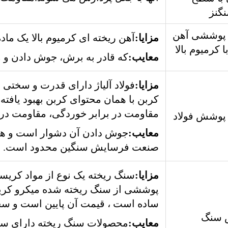
نگنز
پوششی آهن
مزایا:
آهن ریخته ای کرمیوم بالا یک ماده م
ا کرمیوم بالا
معایب:
که قادر به برش، جوش دادن و م
مزایا:
فولاد آلیاژ دارای قدرت و سختی ب
کربن با همان محتوای کربن بهبود یافته
مقاومت در برابر خوردگی، مقاومت در
پوشش فولاد
معایب:
صنعت فرسایش سنگین محدود است.
مزایا:
سنگ ریخته یک نوع از مواد کری
پوششی از سنگ ریخته شده میکرو کریست
ساده است ، قیمت آن پایین است و سختی
 سنگ
معایب:
محصولات سنگ ریخته دارای سفت