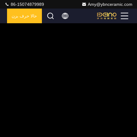
86-15074879989
Amy@ybnceramic.com
حالا حرف بزن